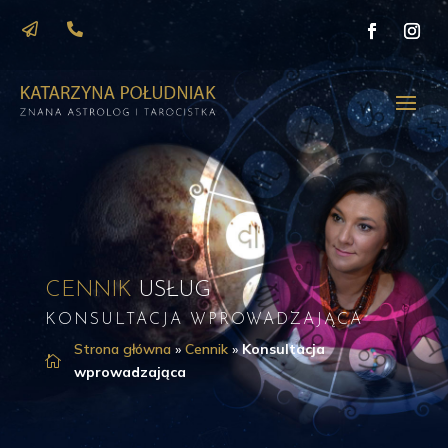


CENNIK
USŁUG
KONSULTACJA WPROWADZAJĄCA
Strona główna
»
Cennik
»
Konsultacja

wprowadzająca