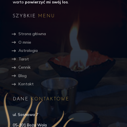
warto
powierzyć mi swój los
.
SZYBKIE
MENU
Strona główna
O mnie
Astrologia
Tarot
Cennik
Blog
Kontakt
DANE
KONTAKTOWE
ul. Sosnowa 7
05-101 Boża Wola