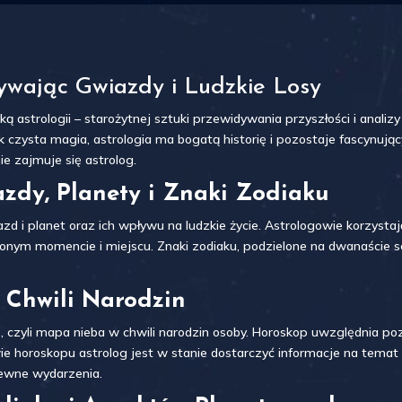
rywając Gwiazdy i Ludzkie Losy
yką astrologii – starożytnej sztuki przewidywania przyszłości i anal
jak czysta magia, astrologia ma bogatą historię i pozostaje fascyn
ie zajmuje się astrolog.
azdy, Planety i Znaki Zodiaku
zd i planet oraz ich wpływu na ludzkie życie. Astrologowie korzystają
eślonym momencie i miejscu. Znaki zodiaku, podzielone na dwanaście
 Chwili Narodzin
 czyli mapa nieba w chwili narodzin osoby. Horoskop uwzględnia pozy
e horoskopu astrolog jest w stanie dostarczyć informacje na temat c
pewne wydarzenia.