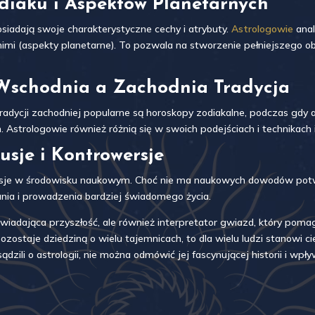
diaku i Aspektów Planetarnych
osiadają swoje charakterystyczne cechy i atrybuty.
Astrologowie
anal
nimi (aspekty planetarne). To pozwala na stworzenie pełniejszego obr
: Wschodnia a Zachodnia Tradycja
tradycji zachodniej popularne są horoskopy zodiakalne, podczas gdy a
 Astrologowie również różnią się w swoich podejściach i technikach 
usje i Kontrowersje
rsje w środowisku naukowym. Choć nie ma naukowych dowodów potwie
nia i prowadzenia bardziej świadomego życia.
owiadająca przyszłość, ale również interpretator gwiazd, który pom
zostaje dziedziną o wielu tajemnicach, to dla wielu ludzi stanowi ci
ili o astrologii, nie można odmówić jej fascynującej historii i wpły