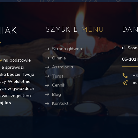
IAK
SZYBKIE
MENU
DA
A
ul. Sos
Strona główna
O mnie
05-101
by
na podstawie
Astrologia
 się sprawdzi.
 jaka będzie Twoja
+4

Tarot
cy. Wieloletnie
as

Cennik
ych w gwiazdach
Blog
rawia, że jestem
j los
.
Kontakt