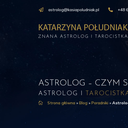
astrolog@kasiapoludniak.pl
+48 


ASTROLOG – CZYM S
ASTROLOG I
TAROCISTK
Strona główna
»
Blog
»
Poradniki
»
Astrolo
