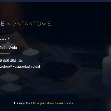
NE
KONTAKTOWE
nowa 7
 Boża Wola
8 605 656 104
trolog@kasiapoludniak.pl
Design by
CIK – Jarosław Gumkowski