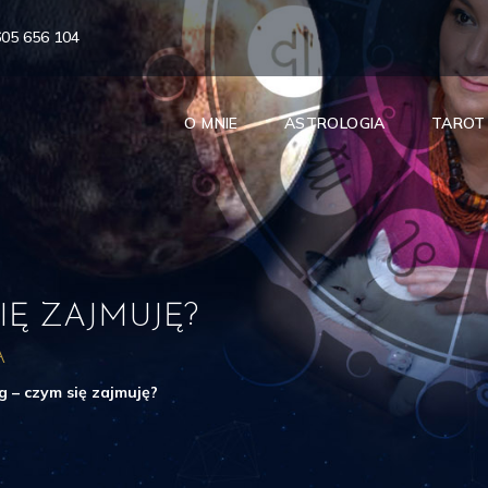
605 656 104
O MNIE
ASTROLOGIA
TAROT
IĘ ZAJMUJĘ?
A
g – czym się zajmuję?