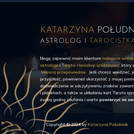
KATARZYNA
POŁUDN
ASTROLOG I
TAROCISTK
Mogę zapewnić moim klientom
najlepsze wróż
astrologii
i
Tarota
.
Horoskop urodzinowy
, który
Miłosną przepowiednie
. Jeśli chcesz wiedzieć,
przyszłość, powinieneś skorzystać z mojej pomo
doświadczenie w odczytywaniu znaków zawart
i planetach, a także w układaniu kart Tarota sp
osobą godną zaufania i warto
powierzyć mi swó
Copyright © 2024 by
Katarzyna Południak