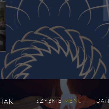
IAK
SZYBKIE
MENU
DA