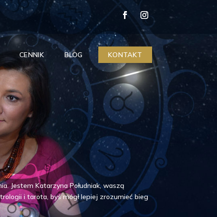
CENNIK
BLOG
KONTAKT
nia. Jestem Katarzyna Południak, waszą
logii i tarota, byś mógł lepiej zrozumieć bieg