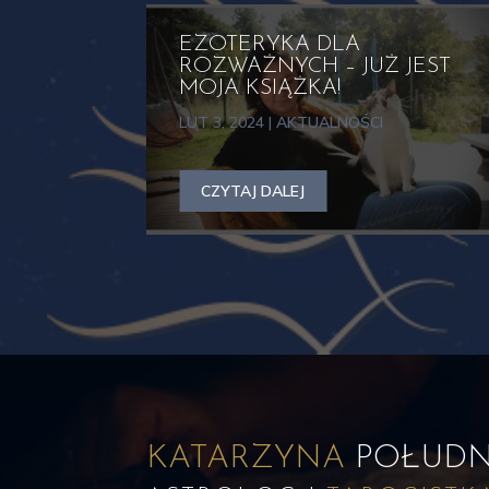
EZOTERYKA DLA
ROZWAŻNYCH – JUŻ JEST
MOJA KSIĄŻKA!
LUT 3, 2024
|
AKTUALNOŚCI
CZYTAJ DALEJ
KATARZYNA
POŁUDN