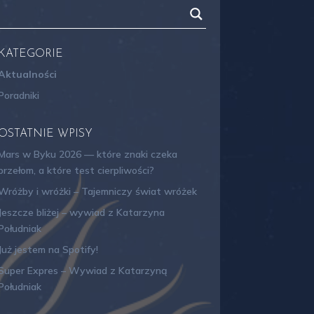
chświata, aby lepiej zrozumieć swój własny
KATEGORIE
Aktualności
Poradniki
OSTATNIE WPISY
Mars w Byku 2026 — które znaki czeka
przełom, a które test cierpliwości?
Wróżby i wróżki – Tajemniczy świat wróżek
Jeszcze bliżej – wywiad z Katarzyna
Południak
Już jestem na Spotify!
Super Expres – Wywiad z Katarzyną
Południak