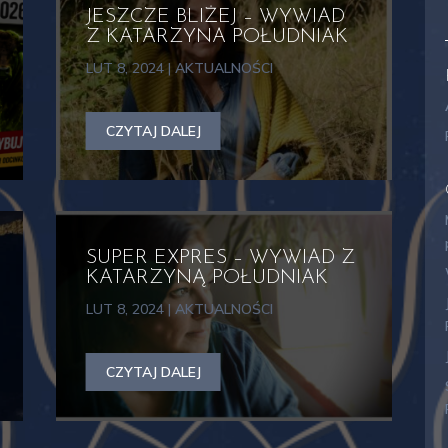
 ezoterycznej. Czerp z najnowszych aktualności z kosmicznego wsze
JESZCZE BLIŻEJ – WYWIAD
 eksplorujmy tajemnice kosmosu i ludzkiej duszy.
Z KATARZYNA POŁUDNIAK
!
LUT 8, 2024
|
AKTUALNOŚCI
CZYTAJ DALEJ
SUPER EXPRES – WYWIAD Z
KATARZYNĄ POŁUDNIAK
LUT 8, 2024
|
AKTUALNOŚCI
CZYTAJ DALEJ