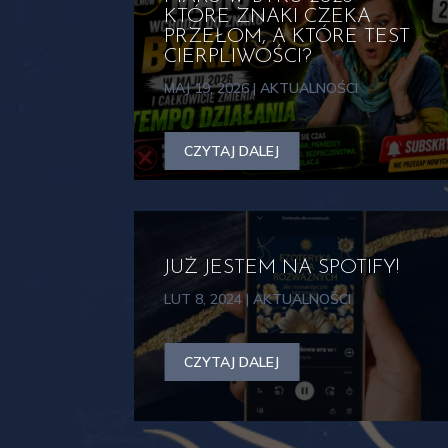
Razem odkrywajmy niekończący się nurt wiedzy
KTÓRE ZNAKI CZEKA
szlak życiowy. Zadzwoń, skontaktuj się, a razem
PRZEŁOM, A KTÓRE TEST
CIERPLIWOŚCI?
Niech gwiazdy zawsze świecą na Twojej drodze
MAJ 19, 2026
|
AKTUALNOŚCI
CZYTAJ DALEJ
JUŻ JESTEM NA SPOTIFY!
LUT 8, 2024
|
AKTUALNOŚCI
CZYTAJ DALEJ