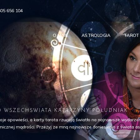
605 656 104
O MNIE
ASTROLOGIA
TAROT
 WSZECHŚWIATA KATARZYNY POŁUDNIAK
oje opowieści, a karty tarota rzucają światło na najnowsze wydarze
znej mądrości. Przeżyj ze mną najnowsze doniesienia z świata astro