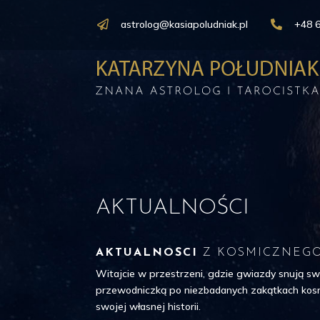
astrolog@kasiapoludniak.pl
+48 


AKTUALNOŚCI
AKTUALNOŚCI
Z KOSMICZNEGO
Witajcie w przestrzeni, gdzie gwiazdy snują sw
przewodniczką po niezbadanych zakątkach kosmic
swojej własnej historii.